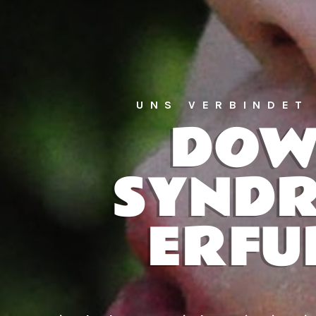
UNS VERBINDET
DO
SYND
ERFU