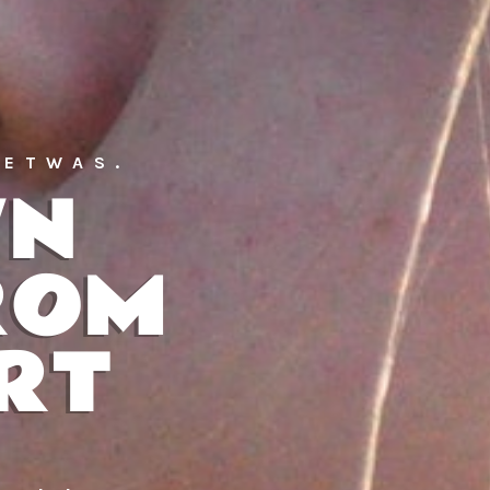
 ETWAS.
WN
ROM
RT