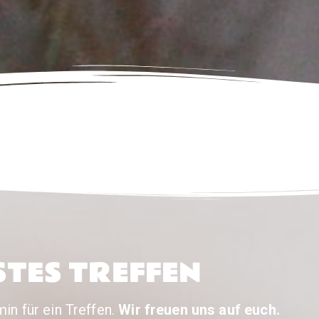
TES TREFFEN
in für ein Treffen.
Wir freuen uns auf euch.